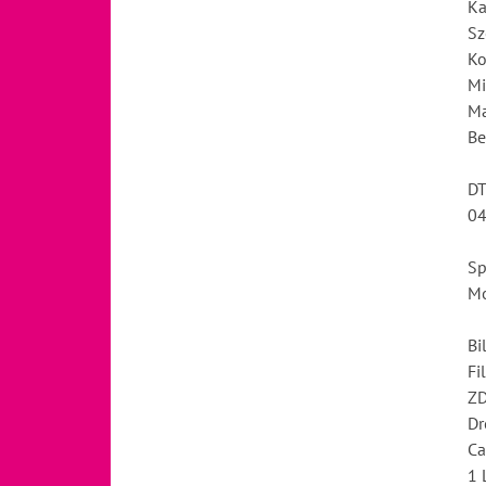
Ka
Sz
Ko
Mi
Ma
Be
D
04
Sp
Mo
Bi
Fi
ZD
Dr
Ca
1 