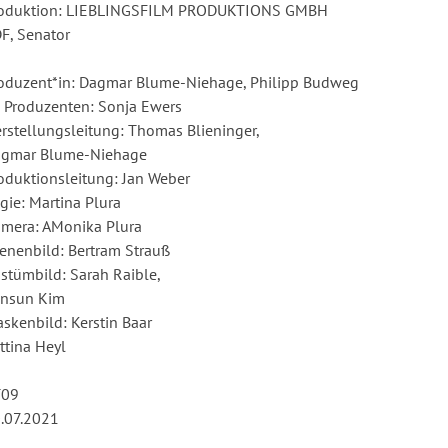
oduktion: LIEBLINGSFILM PRODUKTIONS GMBH
F, Senator
oduzent*in: Dagmar Blume-Niehage, Philipp Budweg
 Produzenten: Sonja Ewers
rstellungsleitung: Thomas Blieninger,
gmar Blume-Niehage
oduktionsleitung: Jan Weber
gie: Martina Plura
mera: AMonika Plura
enenbild: Bertram Strauß
stümbild: Sarah Raible,
nsun Kim
skenbild: Kerstin Baar
ttina Heyl
T09
.07.2021