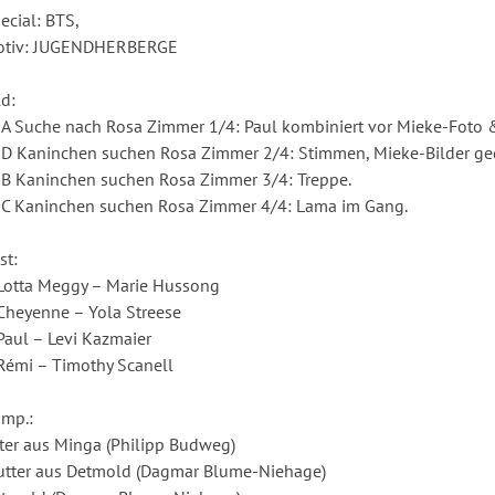
ecial: BTS,
tiv: JUGENDHERBERGE
ld:
A Suche nach Rosa Zimmer 1/4: Paul kombiniert vor Mieke-Foto & 
D Kaninchen suchen Rosa Zimmer 2/4: Stimmen, Mieke-Bilder g
B Kaninchen suchen Rosa Zimmer 3/4: Treppe.
C Kaninchen suchen Rosa Zimmer 4/4: Lama im Gang.
st:
Lotta Meggy – Marie Hussong
Cheyenne – Yola Streese
Paul – Levi Kazmaier
Rémi – Timothy Scanell
mp.:
ter aus Minga (Philipp Budweg)
tter aus Detmold (Dagmar Blume-Niehage)