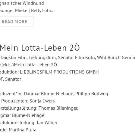
ghanischer Windhund
Gonger Mieke | Betty Löhr…
READ MORE
Mein Lotta-Leben 2Ò
) Dagstar Film, Lieblingsfilm, Senator Film Köln, Wild Bunch Ge
ojekt: ãMein Lotta-Leben 2Ò
oduktion: LIEBLINGSFILM PRODUKTIONS GMBH
F, Senator
oduzent*in: Dagmar Blume-Niehage, Philipp Budweg
 Produzenten: Sonja Ewers
rstellungsleitung: Thomas Blieninger,
gmar Blume-Niehage
oduktionsleitung: Jan Weber
gie: Martina Plura