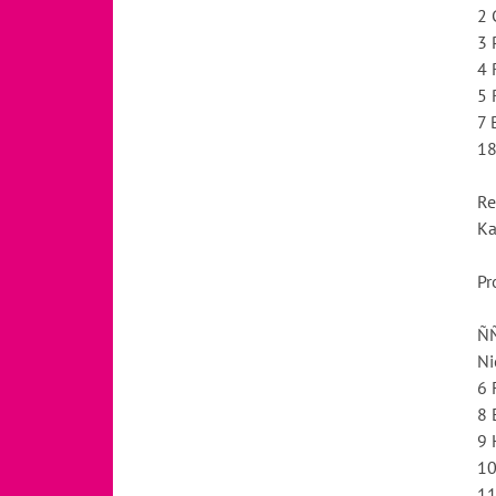
2 
3 
4 
5 
7 
18
Re
Ka
Pr
Ñ
Ni
6 
8 
9 
10
11