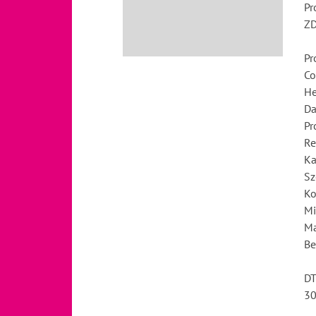
Pr
ZD
Pr
Co
He
Da
Pr
Re
Ka
Sz
Ko
Mi
Ma
Be
D
30