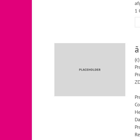
af
1 
ã
(c
Pr
Pr
ZD
Pr
Co
He
Da
Pr
Re