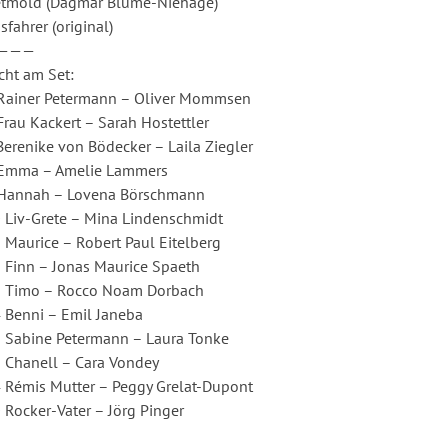
tmold (Dagmar Blume-Niehage)
sfahrer (original)
———
cht am Set:
Rainer Petermann – Oliver Mommsen
Frau Kackert – Sarah Hostettler
Berenike von Bödecker – Laila Ziegler
Emma – Amelie Lammers
Hannah – Lovena Börschmann
 Liv-Grete – Mina Lindenschmidt
 Maurice – Robert Paul Eitelberg
 Finn – Jonas Maurice Spaeth
 Timo – Rocco Noam Dorbach
 Benni – Emil Janeba
 Sabine Petermann – Laura Tonke
 Chanell – Cara Vondey
 Rémis Mutter – Peggy Grelat-Dupont
 Rocker-Vater – Jörg Pinger