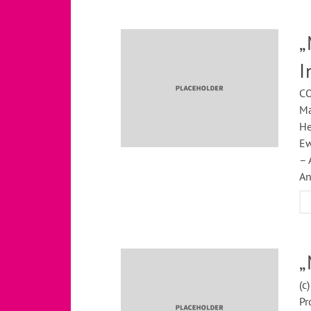
„
I
CO
Ma
He
Ew
– 
An
„
(c
Pr