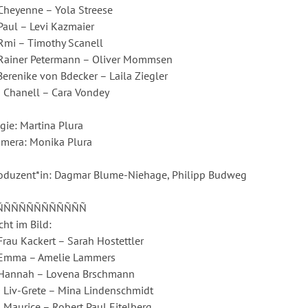
Cheyenne – Yola Streese
Paul – Levi Kazmaier
Rmi – Timothy Scanell
Rainer Petermann – Oliver Mommsen
Berenike von Bdecker – Laila Ziegler
 Chanell – Cara Vondey
gie: Martina Plura
mera: Monika Plura
oduzent*in: Dagmar Blume-Niehage, Philipp Budweg
ÑÑÑÑÑÑÑÑÑÑÑÑ
cht im Bild:
Frau Kackert – Sarah Hostettler
Emma – Amelie Lammers
Hannah – Lovena Brschmann
 Liv-Grete – Mina Lindenschmidt
 Maurice – Robert Paul Eitelberg