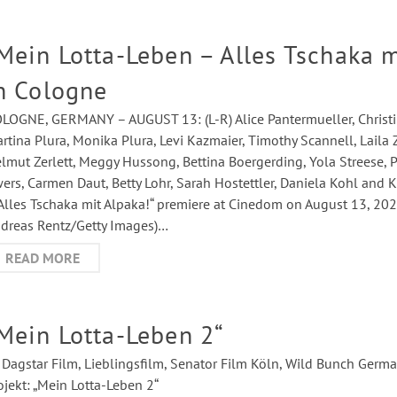
Mein Lotta-Leben – Alles Tschaka m
n Cologne
LOGNE, GERMANY – AUGUST 13: (L-R) Alice Pantermueller, Christ
rtina Plura, Monika Plura, Levi Kazmaier, Timothy Scannell, Laila 
lmut Zerlett, Meggy Hussong, Bettina Boergerding, Yola Streese, 
ers, Carmen Daut, Betty Lohr, Sarah Hostettler, Daniela Kohl and K
Alles Tschaka mit Alpaka!“ premiere at Cinedom on August 13, 202
dreas Rentz/Getty Images)…
READ MORE
Mein Lotta-Leben 2“
) Dagstar Film, Lieblingsfilm, Senator Film Köln, Wild Bunch Ge
ojekt: „Mein Lotta-Leben 2“