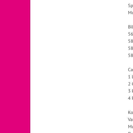
Sp
Mo
Bi
56
58
58
58
Ca
1 
2 
3 
4 
Ko
Va
Mu