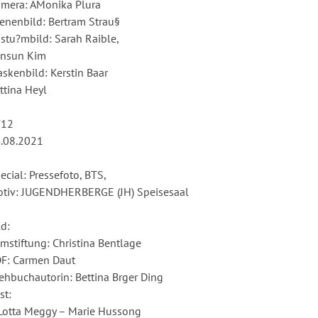
mera: AMonika Plura
enenbild: Bertram Strau§
stu?mbild: Sarah Raible,
nsun Kim
skenbild: Kerstin Baar
ttina Heyl
T12
.08.2021
ecial: Pressefoto, BTS,
tiv: JUGENDHERBERGE (JH) Speisesaal
ld:
lmstiftung: Christina Bentlage
F: Carmen Daut
ehbuchautorin: Bettina Brger Ding
st:
Lotta Meggy – Marie Hussong