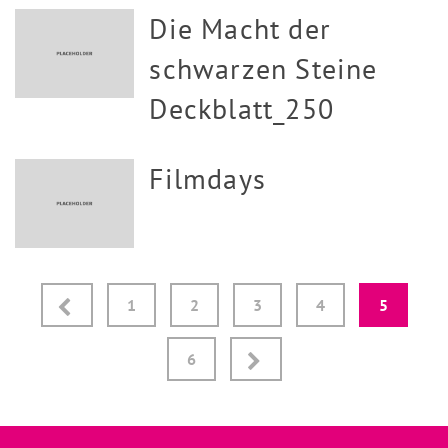
Die Macht der
schwarzen Steine
Deckblatt_250
Filmdays
Seitennummerierung
1
2
3
4
5
der
6
Beiträge