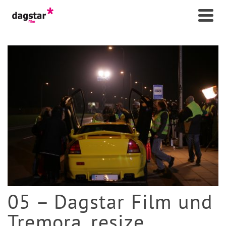
05 – Dagstar Film und
Tremora_resize