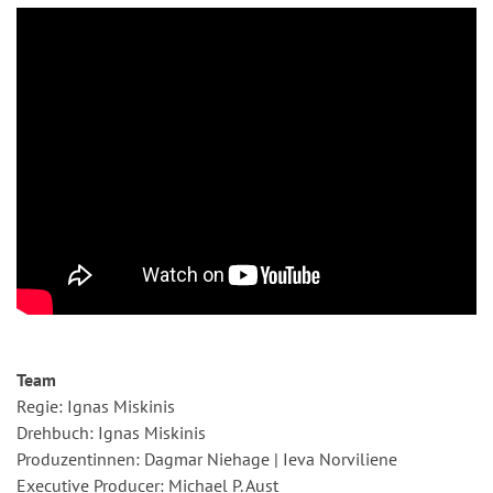
Team
Regie: Ignas Miskinis
Drehbuch: Ignas Miskinis
Produzentinnen: Dagmar Niehage | Ieva Norviliene
Executive Producer: Michael P. Aust