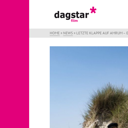
HOME
»
NEWS
»
LETZTE KLAPPE AUF AMRUM – 