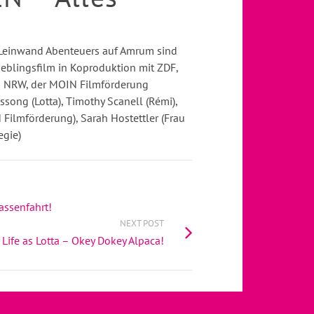
n Leinwand Abenteuers auf Amrum sind
ieblingsfilm in Koproduktion mit ZDF,
ng NRW, der MOIN Filmförderung
ong (Lotta), Timothy Scanell (Rémi),
 Filmförderung), Sarah Hostettler (Frau
egie)
assenfahrt!
NEXT POST
 Life as Lotta – Okey Dokey Alpaca!